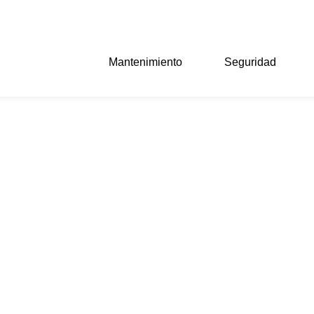
Mantenimiento
Seguridad
kup remoto para tu neg
o de copias de seguridad en servidores remotos para proteger t