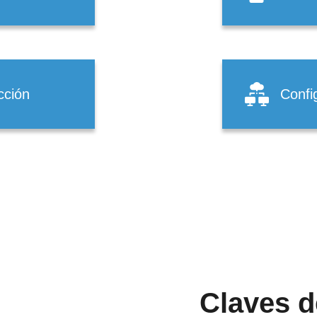
cción
Confi
Claves d