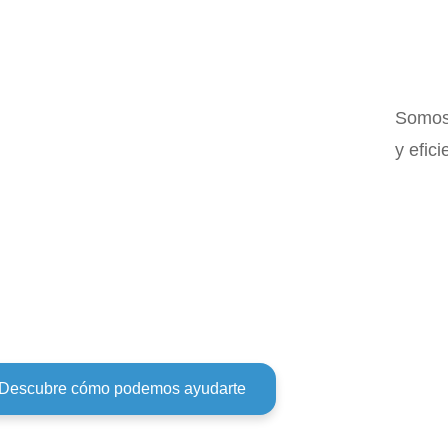
Somos 
y efic
idad
Backup
mática
remoto
Descubre cómo podemos ayudarte