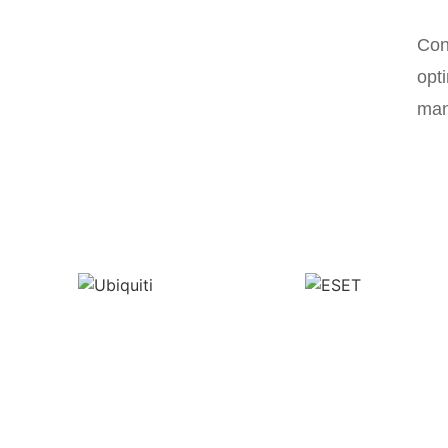
Con
opt
man